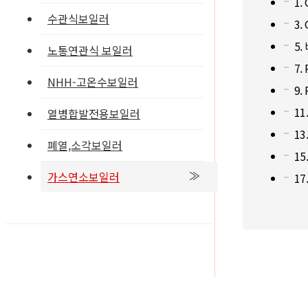
1. 
수관식보일러
3.
5.
노통연관식 보일러
7. 
NHH-고온수보일러
9.
11
열병합발전용보일러
13
폐열,소각보일러
1
가스연소보일러
17