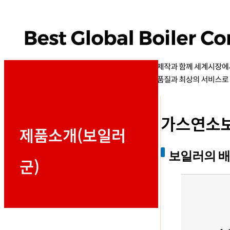
가스연소
제품소개(보일러
보일러의 배
군)