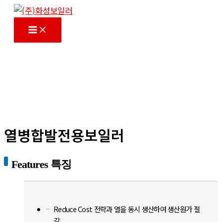
콘
텐
Main
Menu
츠
로
건
너
뛰
기
열병합발전용보일러
Features 특징
Reduce Cost 전략과 열을 동시 생산하여 생산원가 절
감