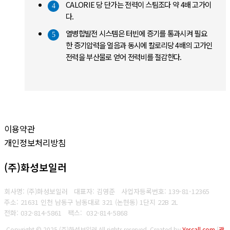
CALORIE 당 단가는 전력이 스팀조다 약 4배 고가이
4
다.
열병합발전 시스템은 터빈에 증기를 통과시켜 필요
5
한 증기압력을 얼음과 동시에 칼로리당 4배의 고가인
전력을 부산물로 얻어 전력비를 절감한다.
이용약관
개인정보처리방침
(주)화성보일러
회사명: (주)화성보일러 대표자: 김영준
사업자등록번호: 139-81-12365
주소: 21631 인천 남동구 남동대로 321 (논현동) 1단지 22B 2L
전화: 032-814-5861
팩스: 032-814-5868
Copyright © 2025 (주)화성보일러 All rights reserved.
Created by
Yescall.com
[
관