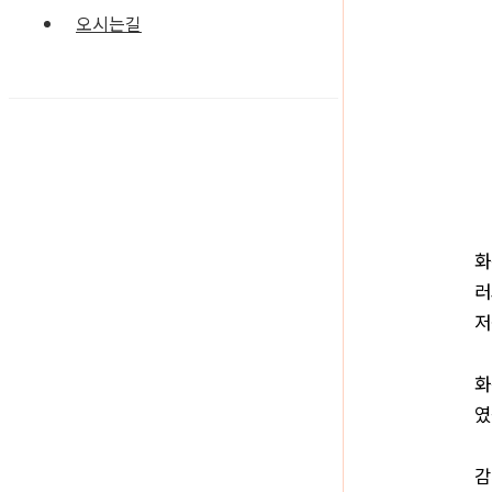
오시는길
화
러
저
화
였
감