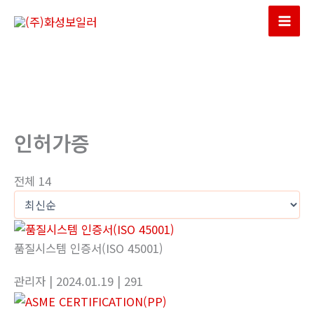
콘
텐
Mai
츠
Men
로
건
너
뛰
인허가증
기
전체 14
품질시스템 인증서(ISO 45001)
관리자
| 2024.01.19
| 291