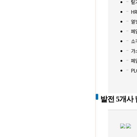
탈
H
열
폐
소각
가
폐
P
발전 5개사