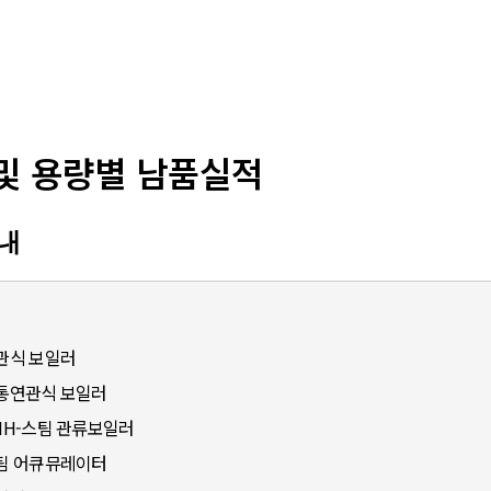
및 용량별 남품실적
내
관식 보일러
통연관식 보일러
HH-스팀 관류보일러
팀 어큐뮤레이터