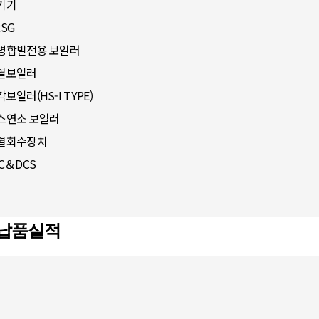
기기
RSG
병합발전용 보일러
열보일러
보일러(HS-I TYPE)
스연소 보일러
열회수장치
LC＆DCS
 납품실적