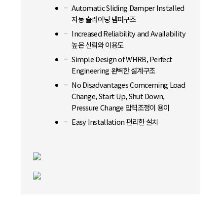
Automatic Sliding Damper Installed
자동 슬라이딩 댐퍼구조
Increased Reliability and Availability
높은 신뢰와 이용도
Simple Design of WHRB, Perfect
Engineering 완벽한 설계구조
No Disadvantages Comcerning Load
Change, Start Up, Shut Down,
Pressure Change 압력조정이 용이
Easy Installation 편리한 설치