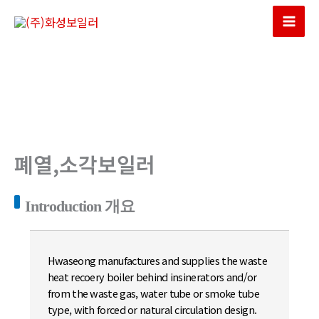
콘
텐
Mai
츠
Men
로
건
너
뛰
기
폐열,소각보일러
Introduction 개요
Hwaseong manufactures and supplies the waste
heat recoery boiler behind insinerators and/or
from the waste gas, water tube or smoke tube
type, with forced or natural circulation design.