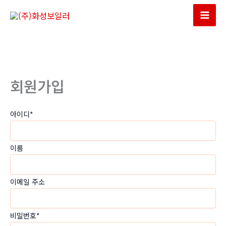
콘
텐
Mai
츠
Men
로
건
너
회원가입
뛰
기
아이디
*
이름
이메일 주소
비밀번호
*